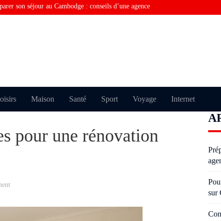
parer son séjour au Cambodge : conseils d’une agence
rquoi vous ne trouvez pas la bonne information sur
Consulting financier en Tunisie : comment optimiser la
Visiter Paris sans perdre de temps grâce au taxi moto
Pourquoi certains échouent plusieurs fois à l’examen du
oisirs
Maison
Santé
Sport
Voyage
Internet
A
oderniser un salon avec des moulures anciennes sans
ces pour une rénovation
Pré
age
Pou
ment
sur
Con