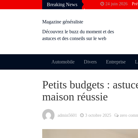
24 juin 2026
Pré
Breaking News
francophone
3 avril 2026
Pou
Magazine généraliste
Google
Découvrez le buzz du moment et des
10 décembre 2025
astuces et des conseils sur le web
rentabilité ?
28 novembre 2025
24 octobre 2025
Automobile
Divers
Entreprise
L
permis ?
9 octobre 2025
M
Petits budgets : astu
perdre le cachet
maison réussie
admin5601
3 octobre 2025
zero com