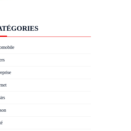
ATÉGORIES
omobile
ers
eprise
rnet
irs
son
té