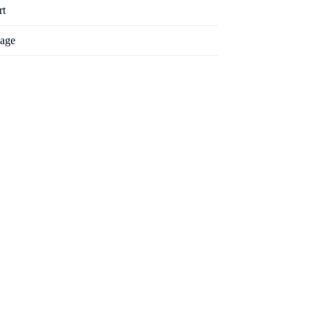
rt
age