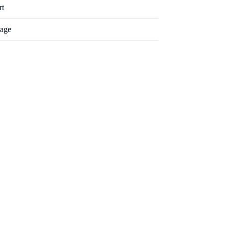
rt
age