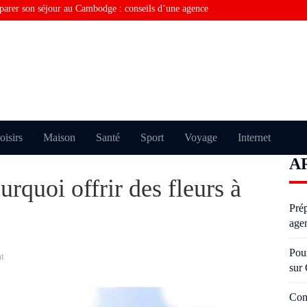
parer son séjour au Cambodge : conseils d’une agence
rquoi vous ne trouvez pas la bonne information sur
Consulting financier en Tunisie : comment optimiser la
Visiter Paris sans perdre de temps grâce au taxi moto
Pourquoi certains échouent plusieurs fois à l’examen du
oisirs
Maison
Santé
Sport
Voyage
Internet
A
oderniser un salon avec des moulures anciennes sans
rquoi offrir des fleurs à
Pré
age
Pou
t
sur
Con