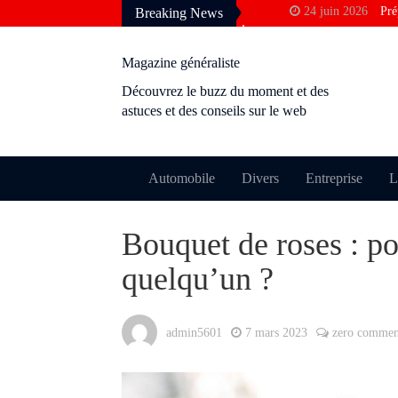
24 juin 2026
Pré
Breaking News
francophone
3 avril 2026
Pou
Magazine généraliste
Google
Découvrez le buzz du moment et des
10 décembre 2025
astuces et des conseils sur le web
rentabilité ?
28 novembre 2025
24 octobre 2025
Automobile
Divers
Entreprise
L
permis ?
9 octobre 2025
M
Bouquet de roses : pou
perdre le cachet
quelqu’un ?
admin5601
7 mars 2023
zero commen