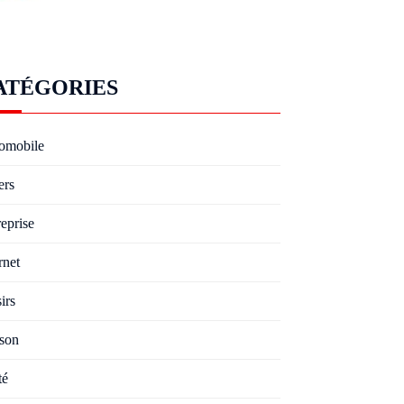
ATÉGORIES
omobile
ers
eprise
rnet
irs
son
té