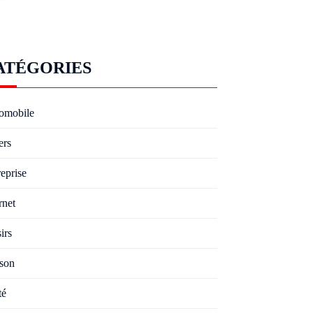
ATÉGORIES
omobile
ers
eprise
rnet
irs
son
té