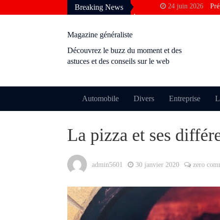
24 juin 2026
Pré
Breaking News
francophone
3 avril 2026
Pou
Magazine généraliste
Google
Découvrez le buzz du moment et des
10 décembre 2025
astuces et des conseils sur le web
rentabilité ?
28 novembre 2025
24 octobre 2025
Automobile
Divers
Entreprise
L
permis ?
9 octobre 2025
M
La pizza et ses différ
perdre le cachet
admin5601
30 janvier 2020
zero com