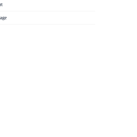
rt
age