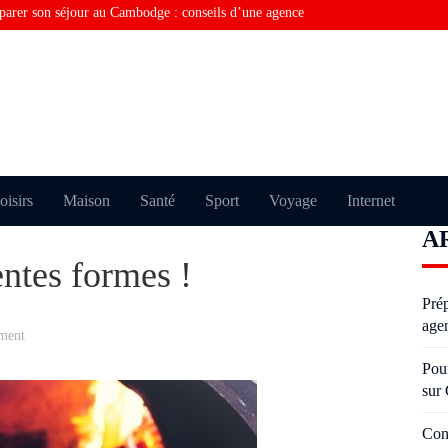
parer son séjour au Cambodge : conseils d’une agence
rquoi vous ne trouvez pas la bonne information sur
Consulting financier en Tunisie : comment optimiser la
Visiter Paris sans perdre de temps grâce au taxi moto
Pourquoi certains échouent plusieurs fois à l’examen du
oisirs
Maison
Santé
Sport
Voyage
Internet
A
oderniser un salon avec des moulures anciennes sans
entes formes !
Pré
age
ment
Pou
sur
Con