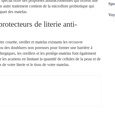
t spécial offre des propriétés antimicrobiennes qui offrent une
Spo
un autre traitement contient de la microflore probiotique qui
upart des matelas.
Voy
rotecteurs de literie anti-
tre couette, oreiller et matelas existants les recouvre
s ou des doublures non poreuses pour former une barrière à
llergiques, les oreillers et les protège-matelas font également
 les acariens en limitant la quantité de cellules de la peau et de
de votre literie et le tissu de votre matelas.