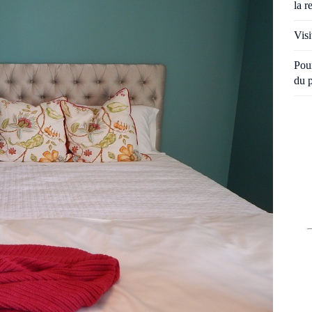
la r
Visi
Pour
du 