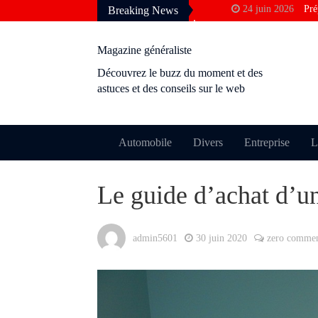
24 juin 2026
Pré
Breaking News
francophone
3 avril 2026
Pou
Magazine généraliste
Google
Découvrez le buzz du moment et des
10 décembre 2025
astuces et des conseils sur le web
rentabilité ?
28 novembre 2025
24 octobre 2025
Automobile
Divers
Entreprise
L
permis ?
9 octobre 2025
M
Le guide d’achat d’un
perdre le cachet
admin5601
30 juin 2020
zero comme