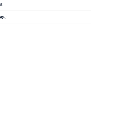
rt
age