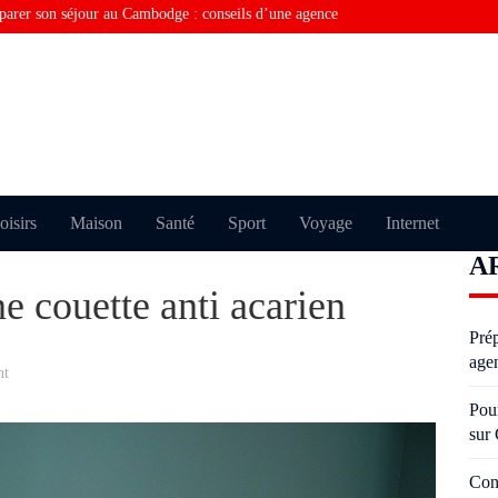
parer son séjour au Cambodge : conseils d’une agence
rquoi vous ne trouvez pas la bonne information sur
Consulting financier en Tunisie : comment optimiser la
Visiter Paris sans perdre de temps grâce au taxi moto
Pourquoi certains échouent plusieurs fois à l’examen du
oisirs
Maison
Santé
Sport
Voyage
Internet
A
oderniser un salon avec des moulures anciennes sans
e couette anti acarien
Pré
age
nt
Pou
sur
Con