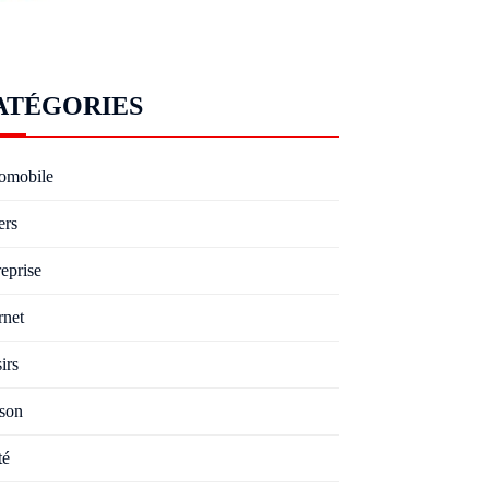
ATÉGORIES
omobile
ers
eprise
rnet
irs
son
té