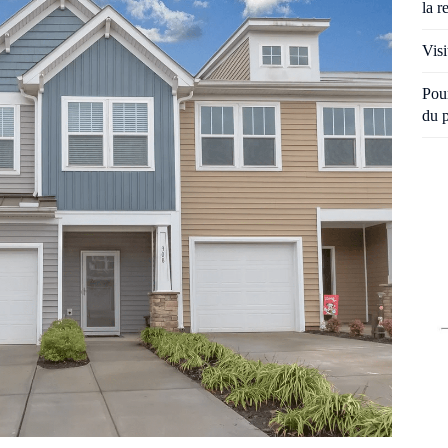
la r
Visi
Pour
du 