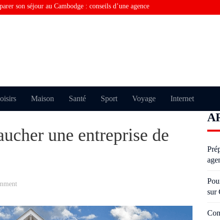
parer son séjour au Cambodge : conseils d’une agence
rquoi vous ne trouvez pas la bonne information sur
Consulting financier en Tunisie : comment optimiser la
Visiter Paris sans perdre de temps grâce au taxi moto
Pourquoi certains échouent plusieurs fois à l’examen du
oisirs
Maison
Santé
Sport
Voyage
Internet
A
oderniser un salon avec des moulures anciennes sans
ucher une entreprise de
Pré
age
Pou
omment
sur
Con