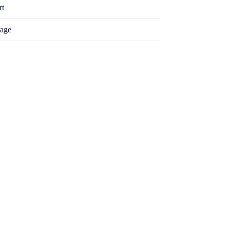
rt
age