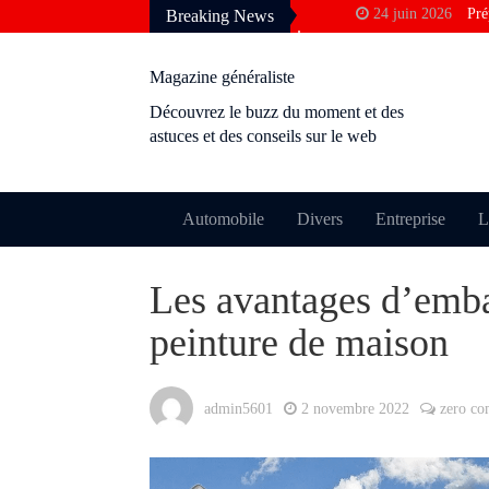
24 juin 2026
Pré
Breaking News
francophone
3 avril 2026
Pou
Magazine généraliste
Google
Découvrez le buzz du moment et des
10 décembre 2025
astuces et des conseils sur le web
rentabilité ?
28 novembre 2025
24 octobre 2025
Automobile
Divers
Entreprise
L
permis ?
9 octobre 2025
M
Les avantages d’emba
perdre le cachet
peinture de maison
admin5601
2 novembre 2022
zero c