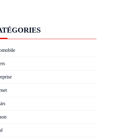
ATÉGORIES
omobile
ers
eprise
rnet
irs
son
té