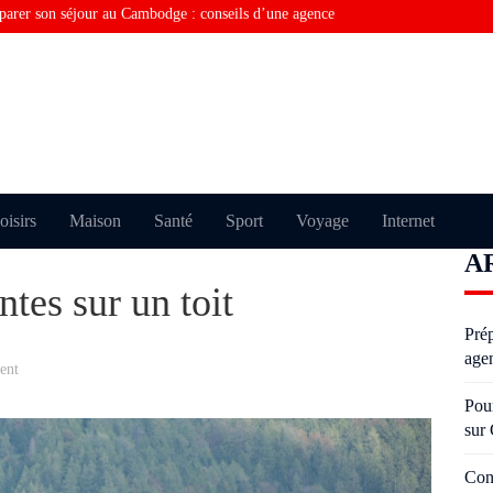
parer son séjour au Cambodge : conseils d’une agence
rquoi vous ne trouvez pas la bonne information sur
Consulting financier en Tunisie : comment optimiser la
Visiter Paris sans perdre de temps grâce au taxi moto
Pourquoi certains échouent plusieurs fois à l’examen du
oisirs
Maison
Santé
Sport
Voyage
Internet
A
oderniser un salon avec des moulures anciennes sans
tes sur un toit
Pré
age
ent
Pou
sur
Con