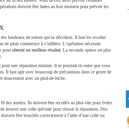
ance au fil des années. Vous devrez alors prévoir certaines
pérations doivent être faites au bon moment pour prévoir les
ux
es bardeaux de toiture qui se décollent. Il faut les recoller
eau de pluie commence à s’infiltrer. L’opération nécessite
ue pour
obtenir un meilleur résultat
. La seconde option est plus
l.
t pour une réparation minime. Il se pourrait en outre que vous
s. Il faut agir avec beaucoup de précautions dans ce genre de
evée doucement avec un pied-de-biche.
fil des années. Ils doivent être recollés au plus vite pour éviter
t de trouver une colle spéciale pour réussir la réparation. Des
i doivent être bouchés correctement à l’aide d’une colle ou