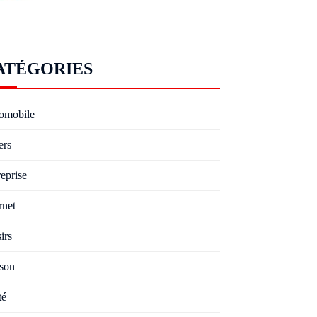
ATÉGORIES
omobile
ers
eprise
rnet
irs
son
té