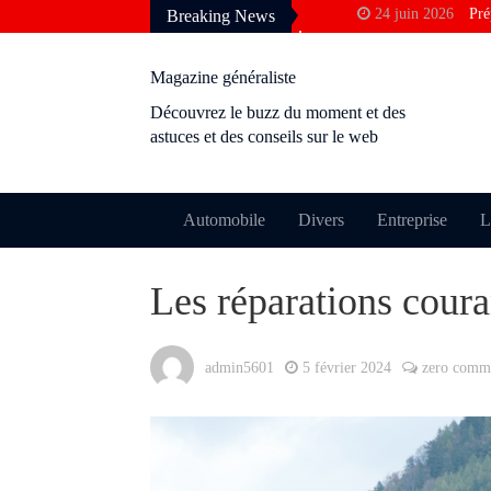
24 juin 2026
Pré
Breaking News
francophone
3 avril 2026
Pou
Magazine généraliste
Google
Découvrez le buzz du moment et des
10 décembre 2025
astuces et des conseils sur le web
rentabilité ?
28 novembre 2025
24 octobre 2025
Automobile
Divers
Entreprise
L
permis ?
9 octobre 2025
M
Les réparations couran
perdre le cachet
admin5601
5 février 2024
zero comm