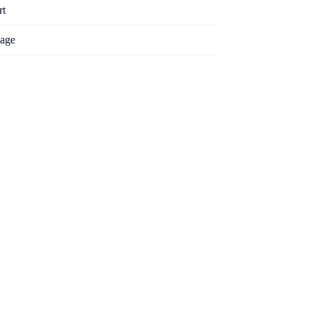
rt
age