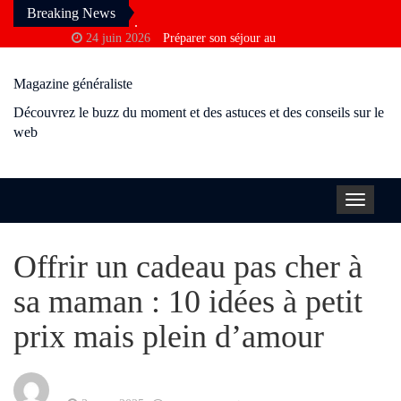
Breaking News
24 juin 2026
Préparer son séjour au
Cambodge : conseils d’une agence
Magazine généraliste
francophone
3 avril 2026
Pourquoi vous ne
Découvrez le buzz du moment et des astuces et des conseils sur le
trouvez pas la bonne information sur
web
Google
10 décembre 2025
Consulting
financier en Tunisie : comment optimiser
Toggle
la rentabilité ?
navigat
28 novembre 2025
Visiter Paris sans
Offrir un cadeau pas cher à
perdre de temps grâce au taxi moto
24 octobre 2025
Pourquoi certains
sa maman : 10 idées à petit
échouent plusieurs fois à l’examen du
prix mais plein d’amour
permis ?
9 octobre 2025
Moderniser un salon
avec des moulures anciennes sans perdre
le cachet