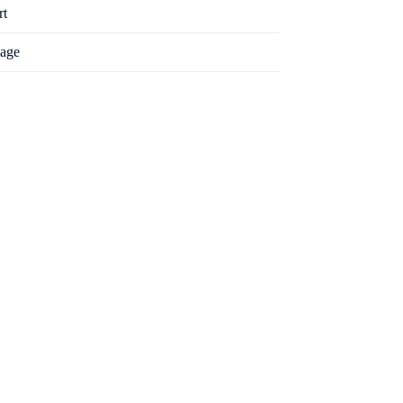
rt
age