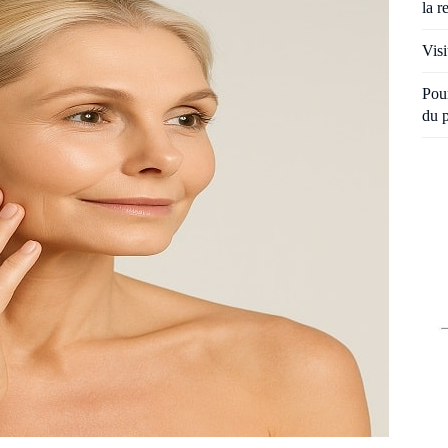
la r
Visi
Pour
du 