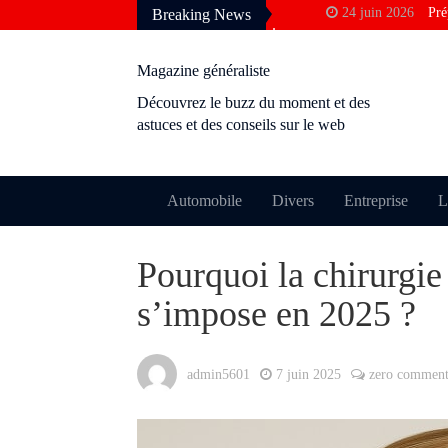
24 juin 2026
Pré
Breaking News
francophone
3 avril 2026
Pou
Magazine généraliste
Google
Découvrez le buzz du moment et des
10 décembre 2025
astuces et des conseils sur le web
rentabilité ?
28 novembre 2025
24 octobre 2025
Automobile
Divers
Entreprise
L
permis ?
9 octobre 2025
M
Pourquoi la chirurgie
perdre le cachet
s’impose en 2025 ?
admin5601
7 juin 2025
zero commen