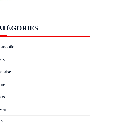
ATÉGORIES
omobile
ers
eprise
rnet
irs
son
té