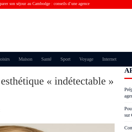
parer son séjour au Cambodge : conseils d’une agence
rquoi vous ne trouvez pas la bonne information sur
Consulting financier en Tunisie : comment optimiser la
Visiter Paris sans perdre de temps grâce au taxi moto
Pourquoi certains échouent plusieurs fois à l’examen du
oisirs
Maison
Santé
Sport
Voyage
Internet
A
oderniser un salon avec des moulures anciennes sans
 esthétique « indétectable »
Pré
age
Pou
t
sur
Con