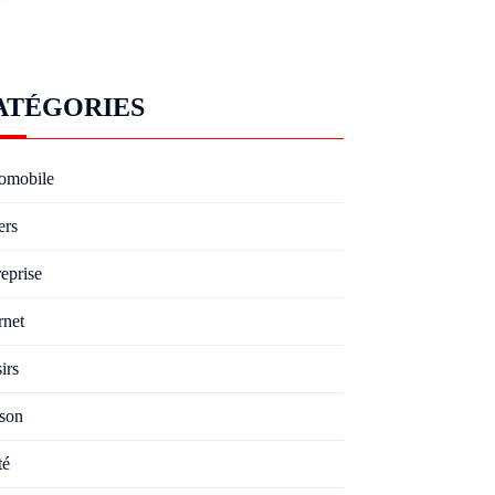
ATÉGORIES
omobile
ers
eprise
rnet
irs
son
té