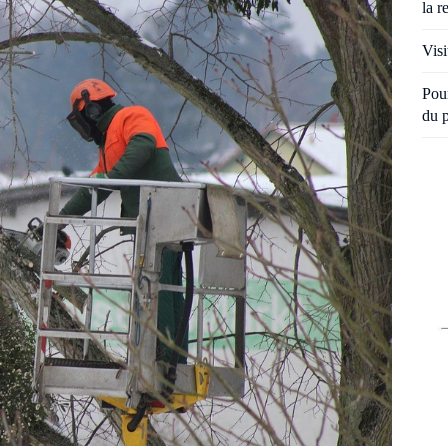
la r
Visi
Pour
du 