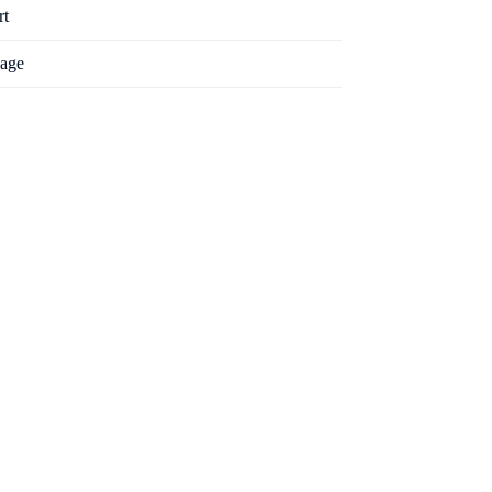
rt
age