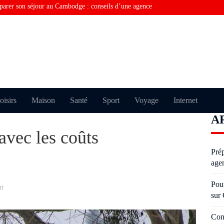
parer son séjour au Cambodge : conseils d’une agence
rquoi vous ne trouvez pas la bonne information sur
Consulting financier en Tunisie : comment optimiser la
Visiter Paris sans perdre de temps grâce au taxi moto
Pourquoi certains échouent plusieurs fois à l’examen du
oisirs
Maison
Santé
Sport
Voyage
Internet
A
oderniser un salon avec des moulures anciennes sans
avec les coûts
Pré
age
Pou
nt
sur
Con