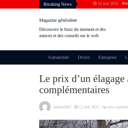
24 juin 2026
Pré
Breaking News
francophone
3 avril 2026
Pou
Magazine généraliste
Google
Découvrez le buzz du moment et des
10 décembre 2025
astuces et des conseils sur le web
rentabilité ?
28 novembre 2025
24 octobre 2025
Automobile
Divers
Entreprise
L
permis ?
9 octobre 2025
M
Le prix d’un élagage 
perdre le cachet
complémentaires
admin5601
12 mai 2023
zero comme